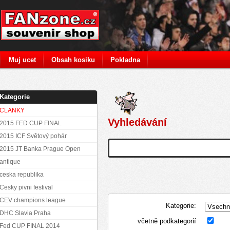
Muj ucet
Obsah kosiku
Pokladna
Kategorie
CLANKY
Vyhledávání
2015 FED CUP FINAL
2015 ICF Světový pohár
2015 JT Banka Prague Open
antique
ceska republika
Cesky pivni festival
CEV champions league
Kategorie:
DHC Slavia Praha
včetně podkategorií
Fed CUP FINAL 2014