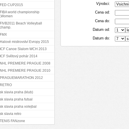
Výrobci:
FED CUP2015
FIBA world championship
Cena od:
,Women
Cena do:
FIVB2011 Beach Volleyball
champ.
Datum od:
FMX
Datum do:
Halové mistrovství Evropy 2015
ICF Canoe Slalom WCH 2013
ICF Světový pohár 2014
NHL PREMIERE PRAGUE 2008
NHL PREMIERE PRAGUE 2010
PRAGUEMARATHON 2012
RETRO
sk slavia praha (klub)
sk slavia praha futsal
sk slavia praha volejbal
sk slavia retro
TENIS FANzone