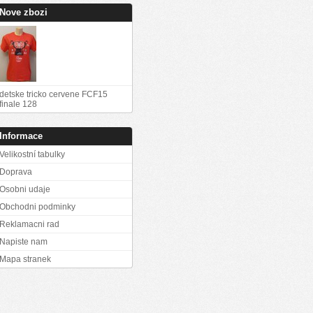
Nove zbozi
detske tricko cervene FCF15
finale 128
Informace
Velikostní tabulky
Doprava
Osobni udaje
Obchodni podminky
Reklamacni rad
Napiste nam
Mapa stranek