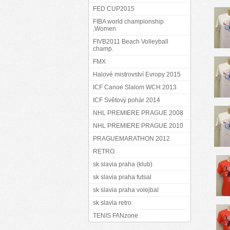
FED CUP2015
FIBA world championship
,Women
FIVB2011 Beach Volleyball
champ.
FMX
Halové mistrovství Evropy 2015
ICF Canoe Slalom WCH 2013
ICF Světový pohár 2014
NHL PREMIERE PRAGUE 2008
NHL PREMIERE PRAGUE 2010
PRAGUEMARATHON 2012
RETRO
sk slavia praha (klub)
sk slavia praha futsal
sk slavia praha volejbal
sk slavia retro
TENIS FANzone