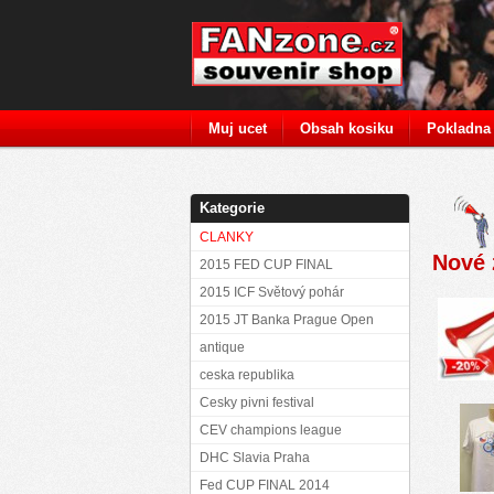
Muj ucet
Obsah kosiku
Pokladna
Kategorie
CLANKY
Nové 
2015 FED CUP FINAL
2015 ICF Světový pohár
2015 JT Banka Prague Open
antique
ceska republika
Cesky pivni festival
CEV champions league
DHC Slavia Praha
Fed CUP FINAL 2014