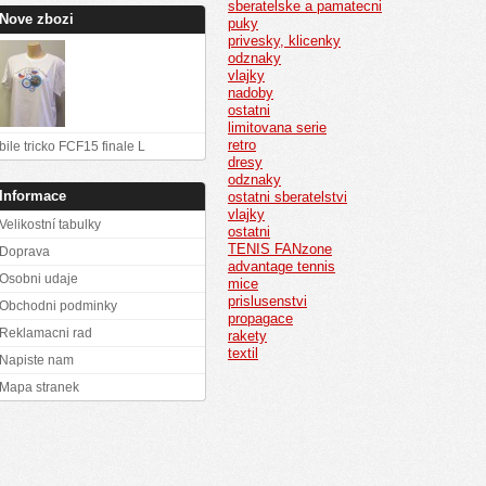
sberatelske a pamatecni
Nove zbozi
puky
privesky, klicenky
odznaky
vlajky
nadoby
ostatni
limitovana serie
retro
bile tricko FCF15 finale L
dresy
odznaky
Informace
ostatni sberatelstvi
vlajky
Velikostní tabulky
ostatni
TENIS FANzone
Doprava
advantage tennis
Osobni udaje
mice
prislusenstvi
Obchodni podminky
propagace
Reklamacni rad
rakety
textil
Napiste nam
Mapa stranek