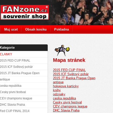
Muj ucet
Obsah kosiku
Pokladna
Kategorie
CLANKY
Mapa stránek
2015 FED CUP FINAL
2015 ICF Světový pohár
2015 FED CUP FINAL
2015 JT Banka Prague Open
2015 ICF Světový pohár
2015 JT Banka Prague Open
antique
antique
ceska republika
hokejove karticky
knihy
Cesky pivni festival
odznaky
ceska republika
CEV champions league
Cesky pivni festival
DHC Slavia Praha
CEV champions league
DHC Slavia Praha
Fed CUP FINAL 2014