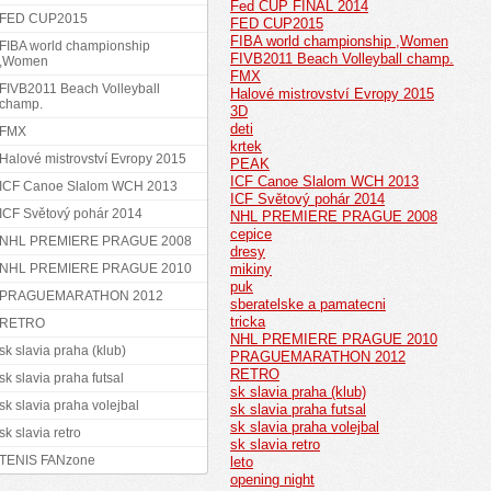
Fed CUP FINAL 2014
FED CUP2015
FED CUP2015
FIBA world championship ,Women
FIBA world championship
FIVB2011 Beach Volleyball champ.
,Women
FMX
FIVB2011 Beach Volleyball
Halové mistrovství Evropy 2015
champ.
3D
deti
FMX
krtek
Halové mistrovství Evropy 2015
PEAK
ICF Canoe Slalom WCH 2013
ICF Canoe Slalom WCH 2013
ICF Světový pohár 2014
ICF Světový pohár 2014
NHL PREMIERE PRAGUE 2008
cepice
NHL PREMIERE PRAGUE 2008
dresy
NHL PREMIERE PRAGUE 2010
mikiny
puk
PRAGUEMARATHON 2012
sberatelske a pamatecni
tricka
RETRO
NHL PREMIERE PRAGUE 2010
sk slavia praha (klub)
PRAGUEMARATHON 2012
RETRO
sk slavia praha futsal
sk slavia praha (klub)
sk slavia praha volejbal
sk slavia praha futsal
sk slavia praha volejbal
sk slavia retro
sk slavia retro
TENIS FANzone
leto
opening night