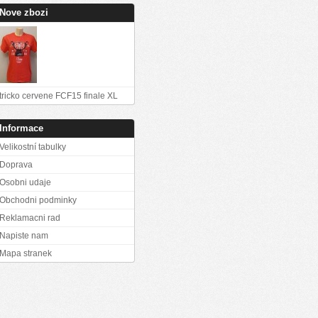
Nove zbozi
tricko cervene FCF15 finale XL
Informace
Velikostní tabulky
Doprava
Osobni udaje
Obchodni podminky
Reklamacni rad
Napiste nam
Mapa stranek