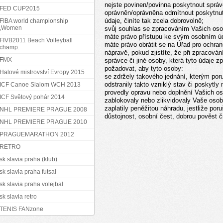
nejste povinen/povinna poskytnout správc
FED CUP2015
oprávněn/oprávněna odmítnout poskytnutí
údaje, činíte tak zcela dobrovolně;
FIBA world championship
,Women
svůj souhlas se zpracováním Vašich oso
máte právo přístupu ke svým osobním ú
FIVB2011 Beach Volleyball
máte právo obrátit se na Úřad pro ochran
champ.
nápravě, pokud zjistíte, že při zpracová
FMX
správce či jiné osoby, která tyto údaje
požadovat, aby tyto osoby:
Halové mistrovství Evropy 2015
se zdržely takového jednání, kterým poru
odstranily takto vzniklý stav či poskytly
ICF Canoe Slalom WCH 2013
provedly opravu nebo doplnění Vašich os
ICF Světový pohár 2014
zablokovaly nebo zlikvidovaly Vaše osob
zaplatily peněžitou náhradu, jestliže po
NHL PREMIERE PRAGUE 2008
důstojnost, osobní čest, dobrou pověst 
NHL PREMIERE PRAGUE 2010
PRAGUEMARATHON 2012
RETRO
sk slavia praha (klub)
sk slavia praha futsal
sk slavia praha volejbal
sk slavia retro
TENIS FANzone