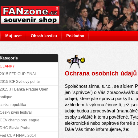
Muj ucet
Obsah kosiku
Pokladna
Kategorie
CLANKY
Ochrana osobních údajů
2015 FED CUP FINAL
2015 ICF Světový pohár
Společnost sinne, s.r.o., se sídlem 
2015 JT Banka Prague Open
jen "správce") o Vás zpracovává/bu
antique
údaje), které jste správci poskytl č
vzhledem k výkonu činností, jež js
ceska republika
údaje budou zpracovávat (manuálně 
Cesky pivni festival
osoby zvláště k tomu pověřené. Ty
CEV champions league
elektronické nebo papírové formě s
DHC Slavia Praha
Dále Vás tímto informujeme, že:
Fed CUP FINAL 2014