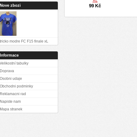
XL
Nove zbozi
99 Kč
tricko modre FC F15 finale xL
Informace
Velikostní tabulky
Doprava
Osobni udaje
Obchodni podminky
Reklamacni rad
Napiste nam
Mapa stranek