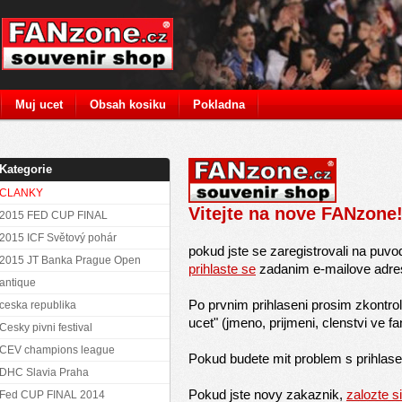
Muj ucet
Obsah kosiku
Pokladna
Kategorie
CLANKY
Vitejte na nove FANzone
2015 FED CUP FINAL
2015 ICF Světový pohár
pokud jste se zaregistrovali na puv
2015 JT Banka Prague Open
prihlaste se
zadanim
e-mailove adre
antique
Po prvnim prihlaseni prosim zkontrol
ceska republika
ucet" (jmeno, prijmeni, clenstvi ve f
Cesky pivni festival
CEV champions league
Pokud budete mit problem s prihlas
DHC Slavia Praha
Pokud jste novy zakaznik,
zalozte s
Fed CUP FINAL 2014