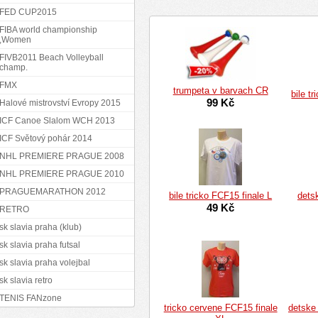
FED CUP2015
FIBA world championship
,Women
FIVB2011 Beach Volleyball
champ.
FMX
trumpeta v barvach CR
bile t
99 Kč
Halové mistrovství Evropy 2015
ICF Canoe Slalom WCH 2013
ICF Světový pohár 2014
NHL PREMIERE PRAGUE 2008
NHL PREMIERE PRAGUE 2010
PRAGUEMARATHON 2012
bile tricko FCF15 finale L
dets
49 Kč
RETRO
sk slavia praha (klub)
sk slavia praha futsal
sk slavia praha volejbal
sk slavia retro
TENIS FANzone
tricko cervene FCF15 finale
detske