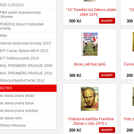
FED CUP2015
"15" Pamětní list Odboru přátel
"15
FIBA world championship
1964-1979
,Women
500 Kč
300
FIVB2011 Beach Volleyball
champ.
FMX
Halové mistrovství Evropy 2015
ICF Canoe Slalom WCH 2013
ICF Světový pohár 2014
Bican, pět tisíc gólů
Černob
NHL PREMIERE PRAGUE 2008
NHL PREMIERE PRAGUE 2010
300 Kč
200
PRAGUEMARATHON 2012
RETRO
sk slavia praha (klub)
sk slavia praha futsal
sk slavia praha volejbal
sk slavia retro
Fotbalová kartička František
Foto 
Zlámal z roku 1975 s
TENIS FANzone
podpisem
200 Kč
200