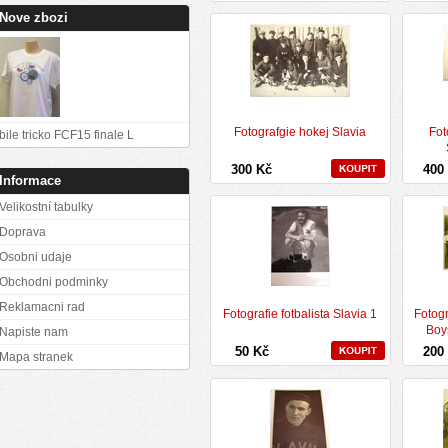
Nove zbozi
Fotografgie hokej Slavia
Fot
bile tricko FCF15 finale L
300 Kč
400
Informace
Velikostní tabulky
Doprava
Osobni udaje
Obchodni podminky
Reklamacni rad
Fotografie fotbalista Slavia 1
Fotogr
Boys
Napiste nam
50 Kč
200
Mapa stranek