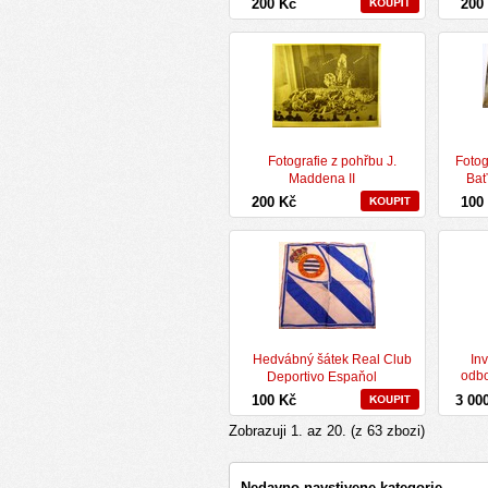
200 Kč
200
Fotografie z pohřbu J.
Fotog
Maddena II
Bať
200 Kč
100
Hedvábný šátek Real Club
Inv
odbo
Deportivo Espaňol
100 Kč
3 00
Zobrazuji
1
. az
20
. (z
63
zbozi)
Nedavno navstivene kategorie