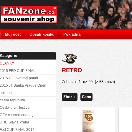
Muj ucet
Obsah kosiku
Pokladna
Kategorie
CLANKY
RETRO
2015 FED CUP FINAL
2015 ICF Světový pohár
Zobrazuji
1
. az
20
. (z
63
zbozi)
2015 JT Banka Prague Open
antique
Zbozi+
Cena
ceska republika
Cesky pivni festival
CEV champions league
DHC Slavia Praha
Fed CUP FINAL 2014