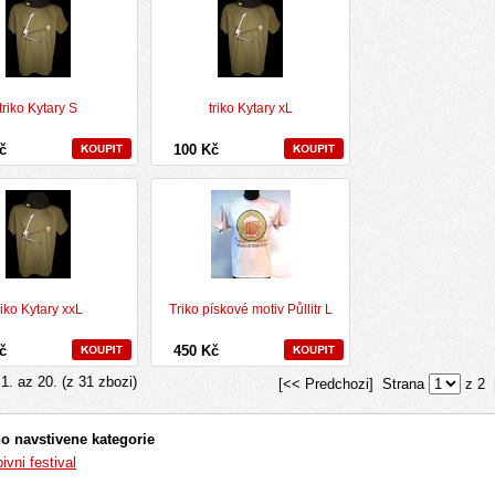
triko Kytary S
triko Kytary xL
Kč
100 Kč
riko Kytary xxL
Triko pískové motiv Půllitr L
Kč
450 Kč
i
1
. az
20
. (z
31
zbozi)
[<< Predchozi] Strana
z 2
o navstivene kategorie
ivni festival