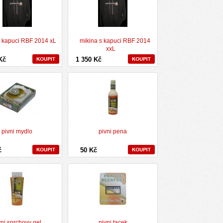
s kapuci RBF 2014 xL
mikina s kapuci RBF 2014
xxL
 Kč
1 350 Kč
pivni mydlo
pivni pena
č
50 Kč
vni sprchovy gel
pivni tacek