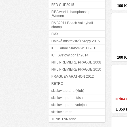
FED CUP2015
100 
FIBA world championship
,Women
FIVB2011 Beach Volleyball
champ.
FMX
Halové mistrovství Evropy 2015
ICF Canoe Slalom WCH 2013
ICF Světový pohár 2014
100 
NHL PREMIERE PRAGUE 2008
NHL PREMIERE PRAGUE 2010
PRAGUEMARATHON 2012
RETRO
sk slavia praha (klub)
sk slavia praha futsal
mikina 
sk slavia praha volejbal
1 350
sk slavia retro
TENIS FANzone