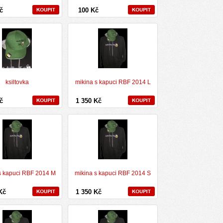
Kč
100 Kč
ksiltovka
mikina s kapuci RBF 2014 L
Kč
1 350 Kč
s kapuci RBF 2014 M
mikina s kapuci RBF 2014 S
 Kč
1 350 Kč