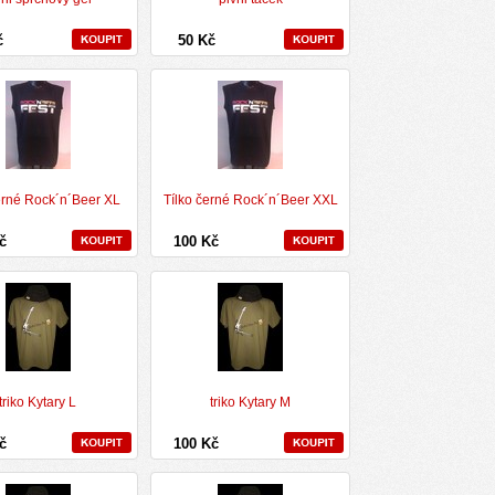
č
50 Kč
erné Rock´n´Beer XL
Tílko černé Rock´n´Beer XXL
Kč
100 Kč
triko Kytary L
triko Kytary M
Kč
100 Kč