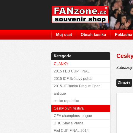
Muj ucet
Obsah kosiku
Pokladna
Cesky
Kategorie
CLANKY
Zobrazuj
2015 FED CUP FINAL
2015 ICF Světový pohár
Zbozi+
2015 JT Banka Prague Open
antique
ceska republika
Cesky pivni festival
CEV champions league
DHC Slavia Praha
Fed CUP FINAL 2014