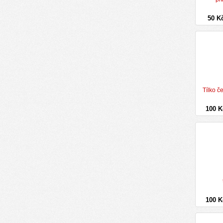
50 K
Tílko č
100 
100 