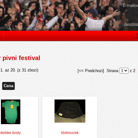
E-mailo
Zapomneli
 pivni festival
i
1
. az
20
. (z
31
zbozi)
[<< Predchozi] Strana
z 2
Cena
detske body
kloboucek