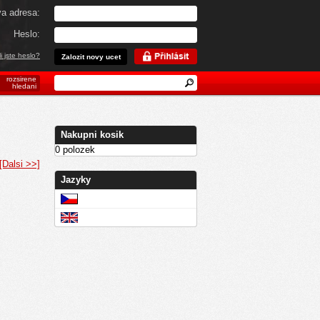
va adresa:
Heslo:
 jste heslo?
Zalozit novy ucet
rozsirene
hledani
Nakupni kosik
0 polozek
[Dalsi >>]
Jazyky