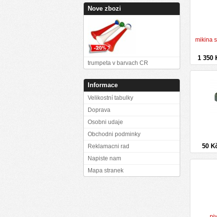
Nove zbozi
mikina 
1 350
trumpeta v barvach CR
Informace
Velikostní tabulky
Doprava
Osobni udaje
Obchodni podminky
50 K
Reklamacni rad
Napiste nam
Mapa stranek
pi