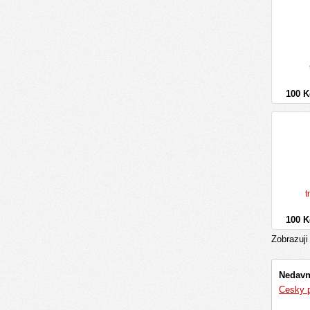
100 
t
100 
Zobrazuj
Nedavn
Cesky p