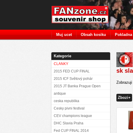
Muj ucet
Obsah kosiku
Pokladna
Kategorie
CLANKY
sk sla
2015 FED CUP FINAL
2015 ICF Světový pohár
Zobrazuj
2015 JT Banka Prague Open
antique
Zbozi+
ceska republika
Cesky pivni festival
CEV champions league
DHC Slavia Praha
Fed CUP FINAL 2014