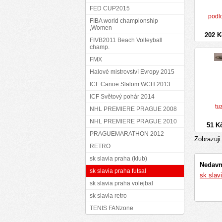
FED CUP2015
podl
FIBA world championship
,Women
202 
FIVB2011 Beach Volleyball
champ.
FMX
Halové mistrovství Evropy 2015
ICF Canoe Slalom WCH 2013
ICF Světový pohár 2014
tu
NHL PREMIERE PRAGUE 2008
NHL PREMIERE PRAGUE 2010
51 K
PRAGUEMARATHON 2012
Zobrazuj
RETRO
sk slavia praha (klub)
Nedavn
sk slavia praha futsal
sk slav
sk slavia praha volejbal
sk slavia retro
TENIS FANzone