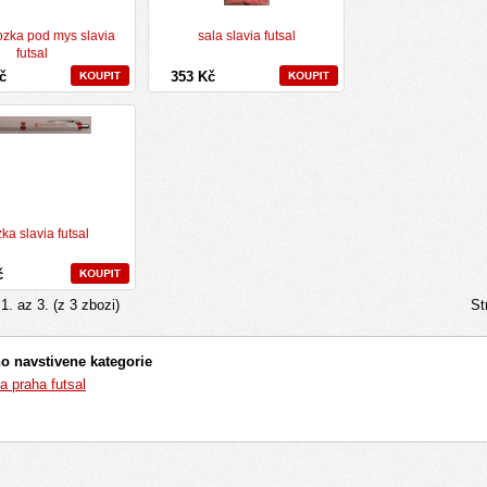
ozka pod mys slavia
sala slavia futsal
futsal
Kč
353 Kč
zka slavia futsal
č
i
1
. az
3
. (z
3
zbozi)
St
o navstivene kategorie
ia praha futsal