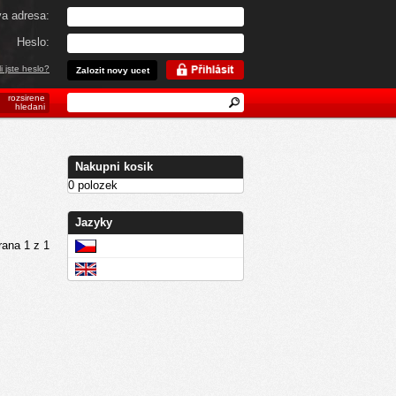
va adresa:
Heslo:
 jste heslo?
Zalozit novy ucet
rozsirene
hledani
Nakupni kosik
0 polozek
Jazyky
rana 1 z 1