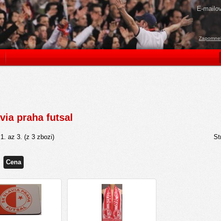
E-mailo
Zapomneli
via praha futsal
i
1
. az
3
. (z
3
zbozi)
St
Cena