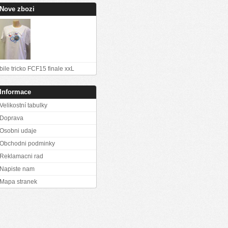
Nove zbozi
bile tricko FCF15 finale xxL
Informace
Velikostní tabulky
Doprava
Osobni udaje
Obchodni podminky
Reklamacni rad
Napiste nam
Mapa stranek