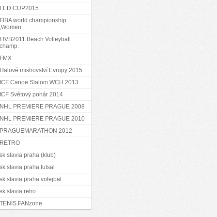
FED CUP2015
FIBA world championship
,Women
FIVB2011 Beach Volleyball
champ.
FMX
Halové mistrovství Evropy 2015
ICF Canoe Slalom WCH 2013
ICF Světový pohár 2014
NHL PREMIERE PRAGUE 2008
NHL PREMIERE PRAGUE 2010
PRAGUEMARATHON 2012
RETRO
sk slavia praha (klub)
sk slavia praha futsal
sk slavia praha volejbal
sk slavia retro
TENIS FANzone