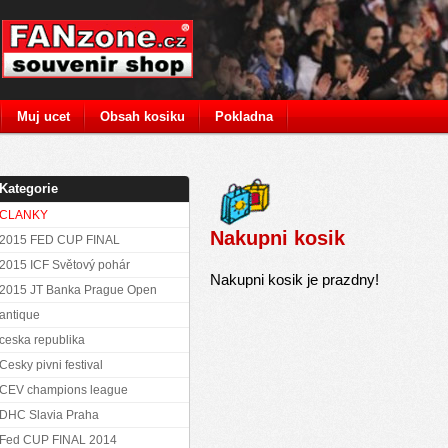
Muj ucet
Obsah kosiku
Pokladna
Kategorie
CLANKY
Nakupni kosik
2015 FED CUP FINAL
2015 ICF Světový pohár
Nakupni kosik je prazdny!
2015 JT Banka Prague Open
antique
ceska republika
Cesky pivni festival
CEV champions league
DHC Slavia Praha
Fed CUP FINAL 2014