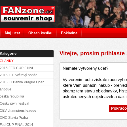
Muj ucet
Obsah kosiku
Pokladna
Vitejte, prosim prihlaste
Kategorie
CLANKY
Nemate vytvoreny ucet?
2015 FED CUP FINAL
2015 ICF Světový pohár
Vytvorenim uctu ziskate radu vyho
2015 JT Banka Prague Open
ktere Vam usnadni nakup - prehled
antique
okamzitem stavu objednavky, histo
uskutecnenych objednavek a dalsi.
ceska republika
Cesky pivni festival
CEV champions league
DHC Slavia Praha
Fed CUP FINAL 2014