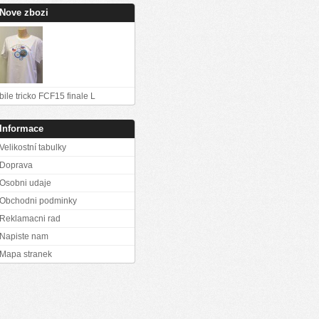
Nove zbozi
bile tricko FCF15 finale L
Informace
Velikostní tabulky
Doprava
Osobni udaje
Obchodni podminky
Reklamacni rad
Napiste nam
Mapa stranek