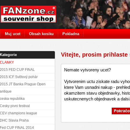
Muj ucet
Obsah kosiku
Pokladna
Vitejte, prosim prihlaste
Kategorie
CLANKY
Nemate vytvoreny ucet?
2015 FED CUP FINAL
2015 ICF Světový pohár
Vytvorenim uctu ziskate radu vyho
2015 JT Banka Prague Open
ktere Vam usnadni nakup - prehled
antique
okamzitem stavu objednavky, histo
uskutecnenych objednavek a dalsi.
ceska republika
Cesky pivni festival
CEV champions league
DHC Slavia Praha
Fed CUP FINAL 2014