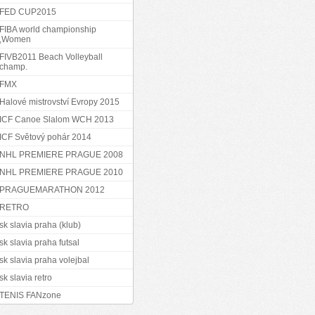
FED CUP2015
FIBA world championship
,Women
FIVB2011 Beach Volleyball
champ.
FMX
Halové mistrovství Evropy 2015
ICF Canoe Slalom WCH 2013
ICF Světový pohár 2014
NHL PREMIERE PRAGUE 2008
NHL PREMIERE PRAGUE 2010
PRAGUEMARATHON 2012
RETRO
sk slavia praha (klub)
sk slavia praha futsal
sk slavia praha volejbal
sk slavia retro
TENIS FANzone