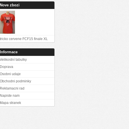
Nove zbozi
tricko cervene FCF15 finale XL
Informace
Velikostní tabulky
Doprava
Osobni udaje
Obchodni podminky
Reklamacni rad
Napiste nam
Mapa stranek