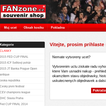
Muj ucet
Obsah kosiku
Pokladna
Vitejte, prosim prihlaste
Kategorie
CLANKY
Nemate vytvoreny ucet?
2015 FED CUP FINAL
2015 ICF Světový pohár
Vytvorenim uctu ziskate radu vyho
2015 JT Banka Prague Open
ktere Vam usnadni nakup - prehled
antique
okamzitem stavu objednavky, histo
uskutecnenych objednavek a dalsi.
ceska republika
Cesky pivni festival
CEV champions league
DHC Slavia Praha
Fed CUP FINAL 2014