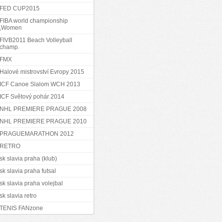
FED CUP2015
FIBA world championship
,Women
FIVB2011 Beach Volleyball
champ.
FMX
Halové mistrovství Evropy 2015
ICF Canoe Slalom WCH 2013
ICF Světový pohár 2014
NHL PREMIERE PRAGUE 2008
NHL PREMIERE PRAGUE 2010
PRAGUEMARATHON 2012
RETRO
sk slavia praha (klub)
sk slavia praha futsal
sk slavia praha volejbal
sk slavia retro
TENIS FANzone