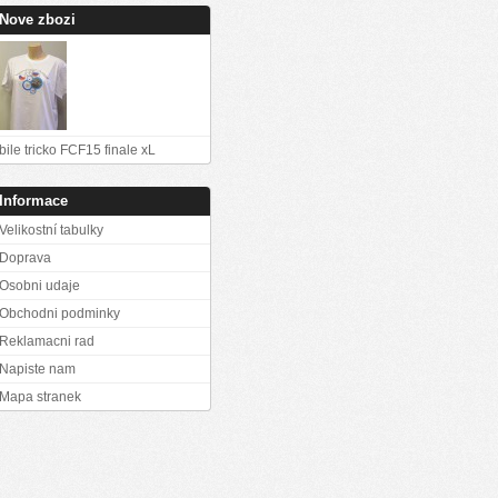
Nove zbozi
bile tricko FCF15 finale xL
Informace
Velikostní tabulky
Doprava
Osobni udaje
Obchodni podminky
Reklamacni rad
Napiste nam
Mapa stranek